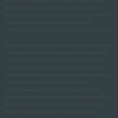
Alanya Belediye Başkan Adayı, Litvanya Fahri Konsolosu
Mehmet Şahin, Yazar Can Yılmaz ve Oyuncu Zafer
Algöz’ün birlikte rol aldığı “Burda Olan Burda Kalır” oyununu
Alanya Açıkhava Tiyatrosu’nda izledi, ardından
sanatçılarla bir araya gelip Alanya’ya özgü hediyeler verdi.
Şahin, “Sponsoru olduğumuz yazar Can Yılmaz ve Oyuncu
Zafer Algöz’ün birlikte rol aldığı ‘Burada Olan Burada Kalır’
oyununu
Alanya
’mızda yaşayan sanatseverlerle birlikte
izlemenin keyfini sürdük. Coğrafi işaretini Alanya’mıza
kazandırdığımız ‘Alanya muzu, Alanya avokadosu, Alanya
yeni dünyası ve keçiboynuzu (harnub) hediye
ettiğimiz
sanatçı
larımıza bir de Alanya ipek böceği
kozasından yapılan Alanya tablolarımızdan takdim ettik. Bu
güzel organizasyonun başarıyla gerçekleşmesindeki
emekleri nedeniyle Çetin Çevik Organizasyon’a ve