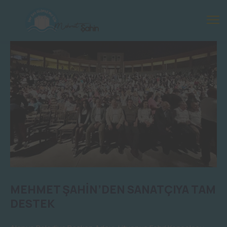
MEHMET ŞAHİN’DEN SANATÇIYA TAM
DESTEK