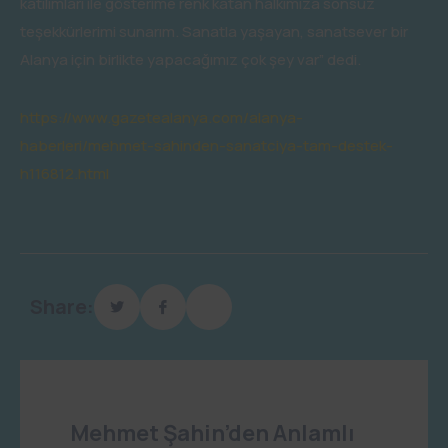
katılımları ile gösterime renk katan halkımıza sonsuz
teşekkürlerimi sunarım. Sanatla yaşayan, sanatsever bir
Alanya için birlikte yapacağımız çok şey var” dedi.
https://www.gazetealanya.com/alanya-
haberleri/mehmet-sahinden-sanatciya-tam-destek-
h116812.html
Share:
Mehmet Şahin’den Anlamlı