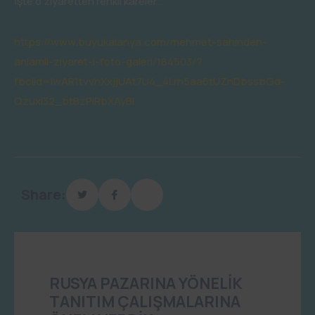
İşte o ziyaretten renkli kareler…
https://www.buyukalanya.com/mehmet-sahinden-
anlamli-ziyaret-i-foto-galeri/184503/?
fbclid=IwAR1tvvhXxjjUAt7U4_4Lrh5aa6tUZnDbssbGd-
Qzuxi32_btBzPiRbXAyBI
Share:
RUSYA PAZARINA YÖNELİK
TANITIM ÇALIŞMALARINA