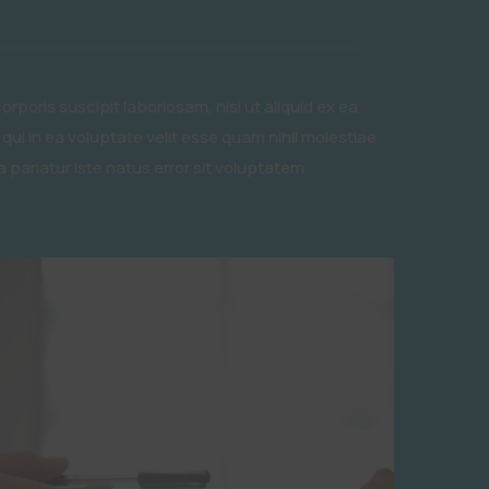
poris suscipit laboriosam, nisi ut aliquid ex ea
i in ea voluptate velit esse quam nihil molestiae
 pariatur iste natus error sit voluptatem