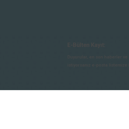
E-Bülten Kayıt:
Duyurular, en son haberler ve 
istiyorsanız e-posta listemize
Email
*
nakları
KAYIT OL