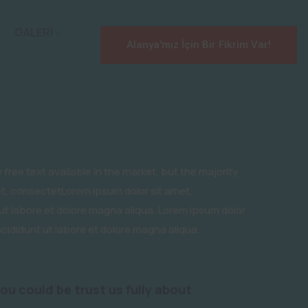
GALERİ
Alanya'mız İçin Bir Fikrim Var!
free text available in the market, but the majority
met, consectetLorem ipsum dolor sit amet,
 ut labore et dolore magna aliqua. Lorem ipsum dolor
ncididunt ut labore et dolore magna aliqua.
you could be trust us fully about