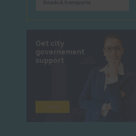
Roads & transports
Get city
governement
support
Contact