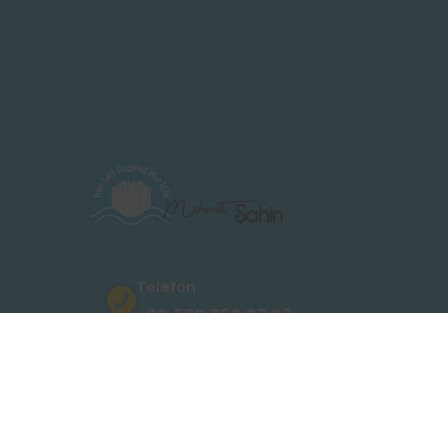
Telefon
+90 532 358 07 27
Adres
Oba, Gümüşler Sk. No: 15 Novita Ko
E-Posta