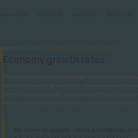
HALKA MESAJ
PROJELER
HABERLER
BASINDA BİZ
Business Law
Business reports
Haziran 04, 2023
-
,
Economy growth rates
There are many variations of passages of lorem ipsum is simply 
time you put aside to be in our office. Lorem ipsum dolor sit a
consectetur adipisicing elit, sed do eiusmod tempor incididunt
sit amet, consectetur adipisicing elit, sed do eiusmod tempor i
We stand for quality, safety & credibility, so 
city government and our working process.