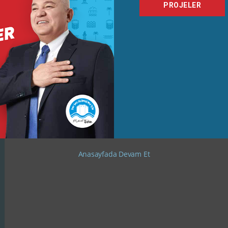
PROJELER
Bir yanıt yazın
E-posta adresiniz yayınlanmayacak.
Gerekli alanlar
*
ile işaretl
Daha sonraki yorumlarımda kullanılması için adım, e-posta adresim
Anasayfada Devam Et