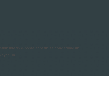
etkinliklerin e-posta adresinize gönderilmesini
 kaydolun.