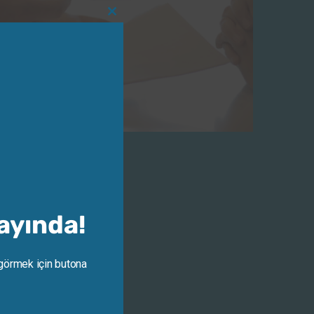
Close
this
module
Yayında!
 görmek için butona