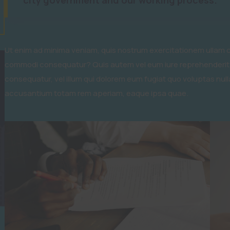
Ut enim ad minima veniam, quis nostrum exercitationem ullam cor
commodi consequatur? Quis autem vel eum iure reprehenderit qu
consequatur, vel illum qui dolorem eum fugiat quo voluptas nulla
accusantium totam rem aperiam, eaque ipsa quae.