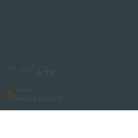
Telefon
+90 532 358 07 27
Adres
Oba, Gümüşler Sk. No: 15 Novita Konakları
E-Posta