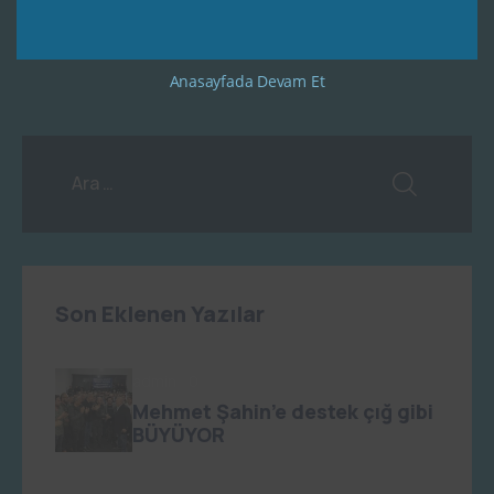
Anasayfada Devam Et
Son Eklenen Yazılar
admin
0
Mehmet Şahin’e destek çığ gibi
BÜYÜYOR