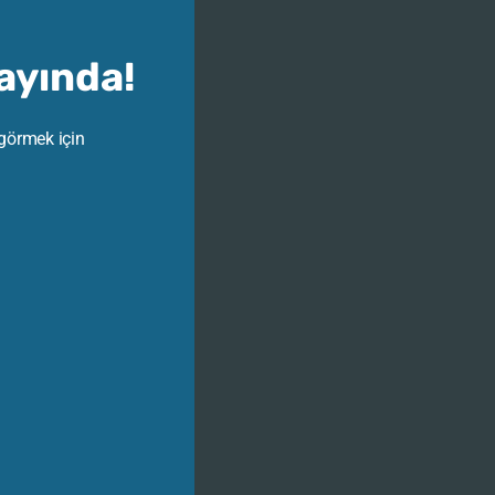
Yayında!
 görmek için