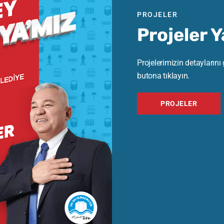
PROJELER
İNŞAAT MÜHENDİSLERİ
Projeler 
ODASI ALANYA
TEMSİLCİLİĞİ’Nİ ZİYARET
Projelerimizin detaylarını
ETTİK
butona tıklayın.
PROJELER