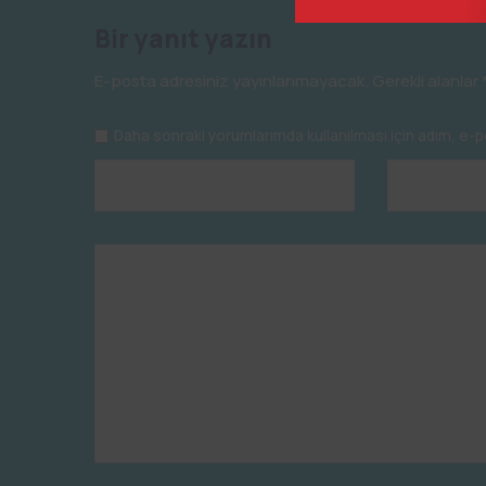
Bir yanıt yazın
E-posta adresiniz yayınlanmayacak.
Gerekli alanlar
Daha sonraki yorumlarımda kullanılması için adım, e-p