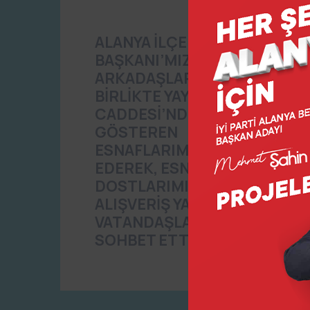
ALANYA İLÇE
BAŞKANI’MIZ VE EKİP
ARKADAŞLARIMIZ İLE
BİRLİKTE YAYLAYOLU
CADDESİ’NDE FAALİYET
GÖSTEREN
ESNAFLARIMIZI ZİYARET
EDEREK, ESNAF
DOSTLARIMIZ VE
ALIŞVERİŞ YAPAN
VATANDAŞLARIMIZ İLE
SOHBET ETTİK