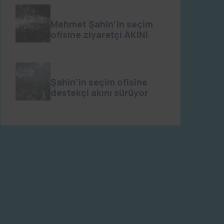
admin
0
Mehmet Şahin’in seçim
ofisine ziyaretçi AKINI
admin
0
Şahin’in seçim ofisine
destekçi akını sürüyor