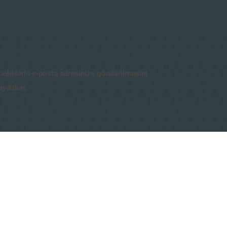
kinliklerin e-posta adresinize gönderilmesini
aydolun.