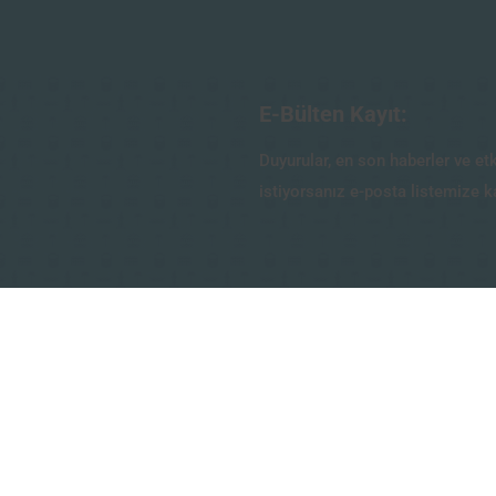
E-Bülten Kayıt:
Duyurular, en son haberler ve et
istiyorsanız e-posta listemize k
Email
*
nakları
KAYIT OL