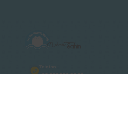
Telefon
+90 532 358 07 27
Adres
Oba, Gümüşler Sk. No: 15 Novita Ko
E-Posta
info@mehmetsahinalanya.com