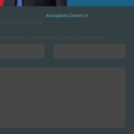
Anasayfada Devam Et
*
ile işaretlenmişlerdir
osta adresim ve site adresim bu tarayıcıya kaydedilsin.