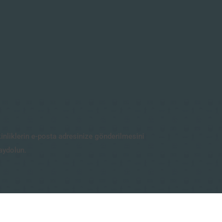
kinliklerin e-posta adresinize gönderilmesini
aydolun.