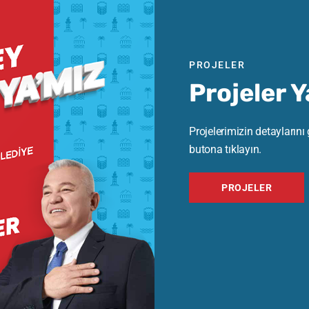
PROJELER
Projeler 
Projelerimizin detaylarını
butona tıklayın.
PROJELER
MEHMET ŞAHİN’E
KONAKLI’DA YOĞUN İLGİ