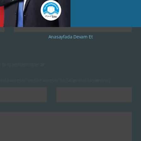
Anasayfada Devam Et
*
ile işaretlenmişlerdir
osta adresim ve site adresim bu tarayıcıya kaydedilsin.