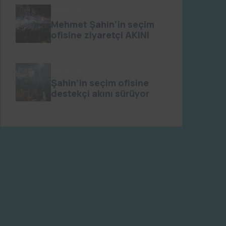
admin
0
Mehmet Şahin’in seçim
ofisine ziyaretçi AKINI
admin
0
Şahin’in seçim ofisine
destekçi akını sürüyor