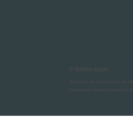
E-Bülten Kayıt:
Duyurular, en son haberler ve et
istiyorsanız e-posta listemize k
Email
*