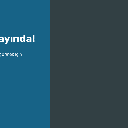
Yayında!
 görmek için