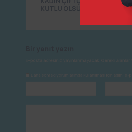
KADIN ÇİFTÇİLER GÜNÜ
KUTLU OLSUN
Bir yanıt yazın
E-posta adresiniz yayınlanmayacak.
Gerekli alanlar
Daha sonraki yorumlarımda kullanılması için adım, e-p