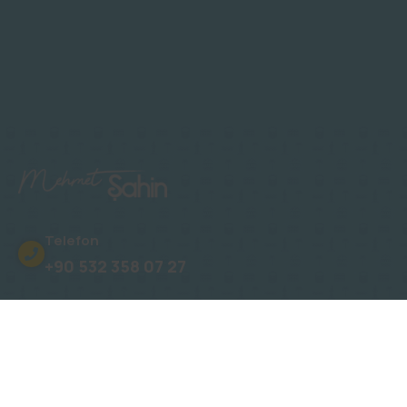
Telefon
+90 532 358 07 27
Adres
Oba, Gümüşler Sk. No: 15 Novita Konakları
E-Posta
info@mehmetsahinalanya.com