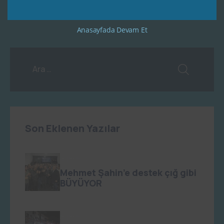
Anasayfada Devam Et
Son Eklenen Yazılar
admin
0
Mehmet Şahin’e destek çığ gibi
BÜYÜYOR
admin
0