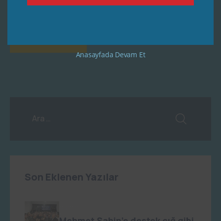
Anasayfada Devam Et
Son Eklenen Yazılar
admin
0
Mehmet Şahin’e destek çığ gibi