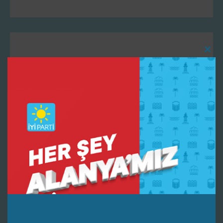
Clo
ALANYA’MIZIN SORUNLARI
this
mod
KARŞISINDA İNSİYATİF
ALARAK ÇÖZÜM ÜRETTİK
Bir yanıt yazın
E-posta adresiniz yayınlanmayacak.
Gerekli alanlar
*
ile
işaretlenmişlerdir
Daha sonraki yorumlarımda kullanılması için adım, e-posta