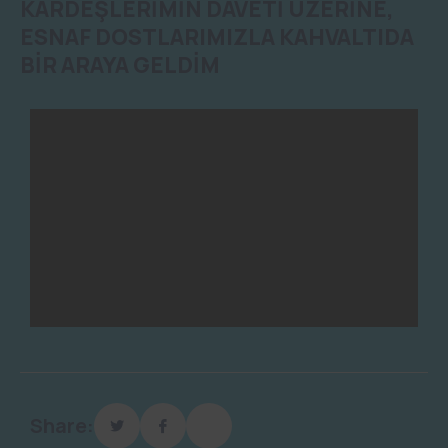
KARDEŞLERİMİN DAVETİ ÜZERİNE,
ESNAF DOSTLARIMIZLA KAHVALTIDA
BİR ARAYA GELDİM
Share: