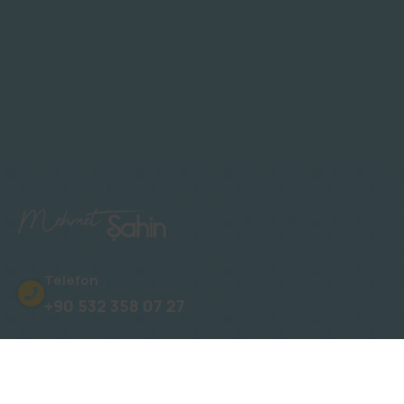
Telefon
+90 532 358 07 27
Adres
Oba, Gümüşler Sk. No: 15 Novita Konakları