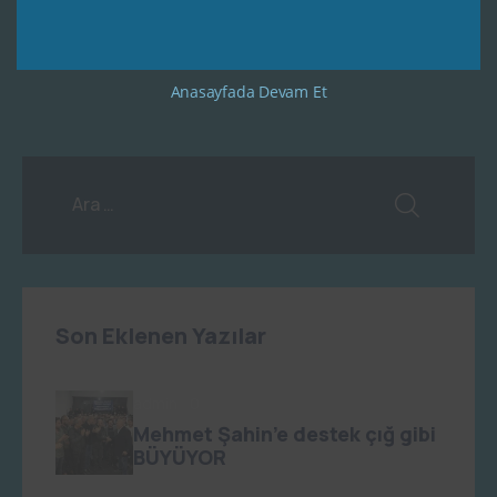
Anasayfada Devam Et
Son Eklenen Yazılar
admin
0
Mehmet Şahin’e destek çığ gibi
BÜYÜYOR