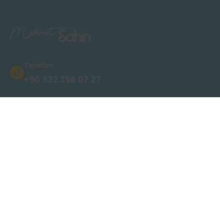
Telefon
+90 532 358 07 27
Adres
Oba, Gümüşler Sk. No: 15 Novita Konakları
E-Posta
info@mehmetsahinalanya.com
E-Bülten Kayıt: