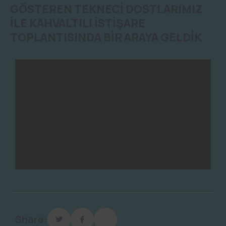
GÖSTEREN TEKNECİ DOSTLARIMIZ
İLE KAHVALTILI İSTİŞARE
TOPLANTISINDA BİR ARAYA GELDİK
Share: