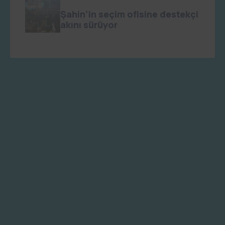
admin
0
Şahin’in seçim ofisine destekçi
akını sürüyor