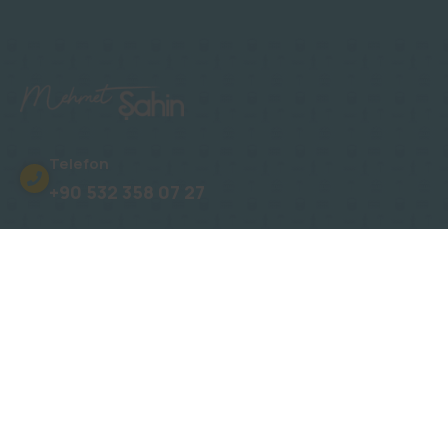
Telefon
+90 532 358 07 27
Adres
Oba, Gümüşler Sk. No: 15 Novita Konakları
E-Posta
info@mehmetsahinalanya.com
E-Bülten Kayıt: