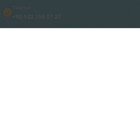
Telefon
+90 532 358 07 27
Adres
Oba, Gümüşler Sk. No: 15 Novita Konakları
E-Posta
info@mehmetsahinalanya.com
E-Bülten Kayıt:
Duyurular, en son haberler ve etkinliklerin e-posta adresinize
gönderilmesini istiyorsanız e-posta listemize kaydolun.