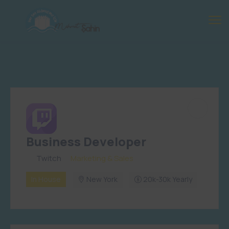
Business Developer
By
Twitch
in
Marketing & Sales
In House
New York
20k-30k Yearly