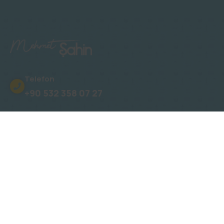
Telefon
+90 532 358 07 27
Adres
Oba, Gümüşler Sk. No: 15 Novita Konakları
E-Posta
info@mehmetsahinalanya.com
E-Bülten Kayıt: